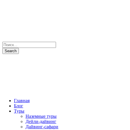
Главная
Блог
Туры
Наземные туры
Дейли-дайвинг
Дайвинг-сафари
Все маршруты
Все яхты
Рыбалка и подводная охота
Паломнические туры
Сезоны
Фото и Видео
Наши партнеры
О нас
Контакты
+7(931) 397-7103
Отправить запрос