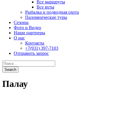
Палау
Palau Siren
От
3,350$
0
Подробности
Palau Aggressor II
От
3,335$
0
Подробности
Rock Islands Aggressor
От
3,335$