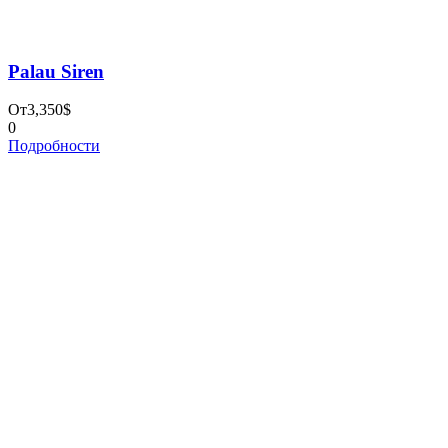
reservations@absolute-tour.com
+7 (931) 397-71-03
Санкт-Петербург, ул. Решетникова 15
О НАС
БЛОГ
ПОЛИТИКА КОНФИДЕНЦИАЛЬНОСТИ
Поиск по сайту
Найти:
Cookies
Copyright 2023 by Absolute Tour, All Rights Reserved
Форма запроса