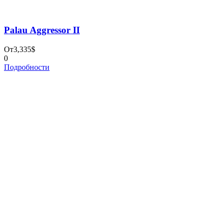
Please prove you are human by selecting the
house
.
×