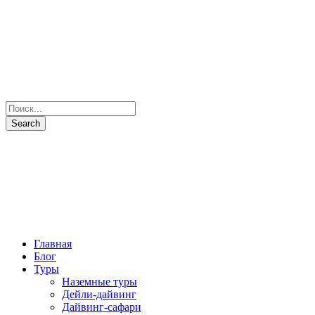
Главная
Блог
Туры
Наземные туры
Дейли-дайвинг
Дайвинг-сафари
Все маршруты
Все яхты
Рыбалка и подводная охота
Паломнические туры
Сезоны
Фото и Видео
Наши партнеры
О нас
Контакты
+7(931) 397-7103
Отправить запрос