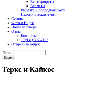
Теркс и Кайкос
Turks & Caicos Aggressor II
От
2,895$
0
Подробности
Turks&Caicos Explorer 2
От
5,940$
0
Подробности
Туры
Наземные
Дейли-дайвинг