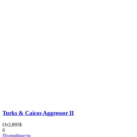
Дайвинг-сафари
Рыбалка
Попутчики
Контакты
ООО "АБСОЛЮТ-ТУР"
ОГРН 1197847054184
ИНН 7842169378
reservations@absolute-tour.com
+7 (931) 397-71-03
Санкт-Петербург, ул. Решетникова 15
О НАС
БЛОГ
ПОЛИТИКА КОНФИДЕНЦИАЛЬНОСТИ
Поиск по сайту
Найти: