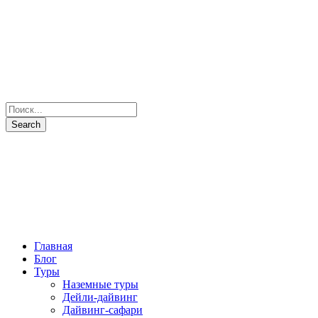
Главная
Блог
Туры
Наземные туры
Дейли-дайвинг
Дайвинг-сафари
Все маршруты
Все яхты
Рыбалка и подводная охота
Паломнические туры
Сезоны
Фото и Видео
Наши партнеры
О нас
Контакты
+7(931) 397-7103
Отправить запрос