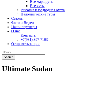
Ultimate Sudan
Andromeda
От
869$
0
Подробности
Blue Force 3
От
979$
0
Подробности
Туры
Наземные
Дейли-дайвинг