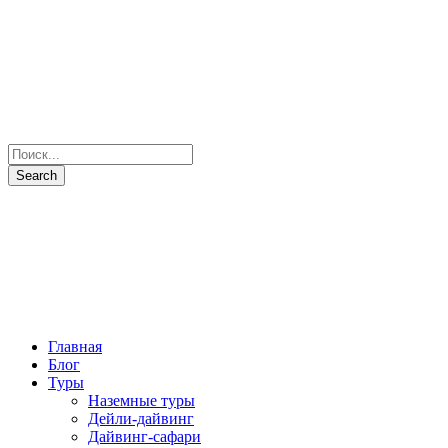
Главная
Блог
Туры
Наземные туры
Дейли-дайвинг
Дайвинг-сафари
Все маршруты
Все яхты
Рыбалка и подводная охота
Паломнические туры
Сезоны
Фото и Видео
Наши партнеры
О нас
Контакты
+7(931) 397-7103
Отправить запрос