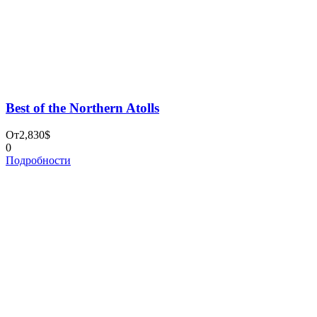
ПОЛИТИКА КОНФИДЕНЦИАЛЬНОСТИ
Поиск по сайту
Найти:
Cookies
Copyright 2023 by Absolute Tour, All Rights Reserved
Форма запроса