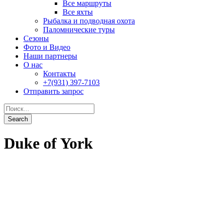
Duke of York
Best of the Northern Atolls
От
2,830$
0
Подробности
South Central Atolls
От
2,093$
0
Подробности
Extreme South
От
1,590$