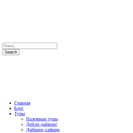
Главная
Блог
Туры
Наземные туры
Дейли-дайвинг
Дайвинг-сафари
Все маршруты
Все яхты
Рыбалка и подводная охота
Паломнические туры
Сезоны
Фото и Видео
Наши партнеры
О нас
Контакты
+7(931) 397-7103
Отправить запрос