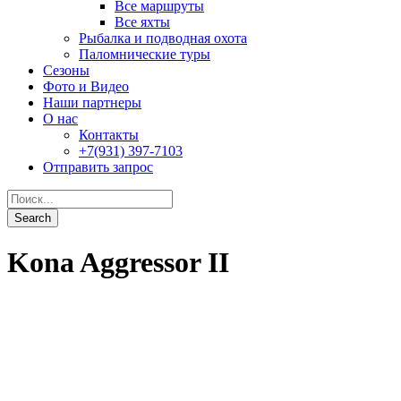
Kona Aggressor II
Best of Kona
От
2,935$
0
Подробности
Туры
Наземные
Дейли-дайвинг
Дайвинг-сафари
Рыбалка
Попутчики
Контакты
ООО "АБСОЛЮТ-ТУР"