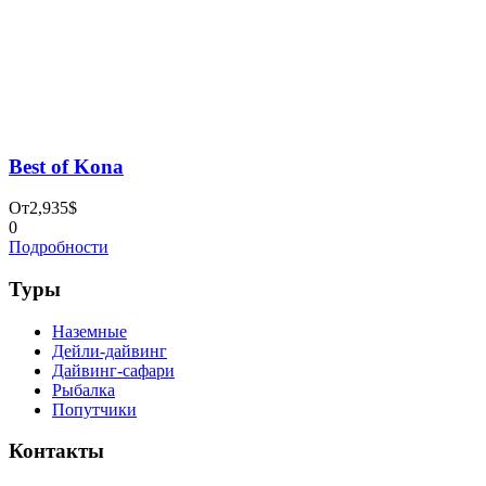
Please prove you are human by selecting the
cup
.
×
Заказ тура