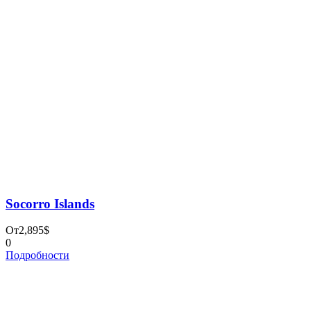
Cookies
Copyright 2023 by Absolute Tour, All Rights Reserved
Форма запроса
Please prove you are human by selecting the
flag
.