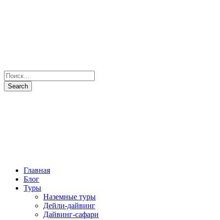
Главная
Блог
Туры
Наземные туры
Дейли-дайвинг
Дайвинг-сафари
Все маршруты
Все яхты
Рыбалка и подводная охота
Паломнические туры
Сезоны
Фото и Видео
Наши партнеры
О нас
Контакты
+7(931) 397-7103
Отправить запрос