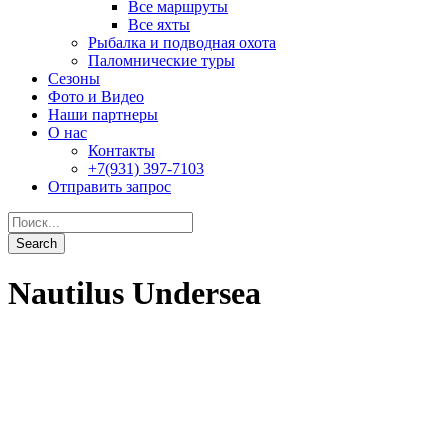
Nautilus Undersea
Socorro Islands
От
2,895$
0
Подробности
Guadelupe
От
2,795$
0
Подробности
Туры
Наземные
Дейли-дайвинг