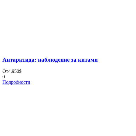
ПОЛИТИКА КОНФИДЕНЦИАЛЬНОСТИ
Поиск по сайту
Найти:
Cookies
Copyright 2023 by Absolute Tour, All Rights Reserved
Форма запроса