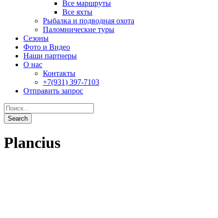
Plancius
Антарктида: наблюдение за китами
От
4,950$
0
Подробности
Вокруг Шпицбергена
От
4,300$
0
Подробности
Антарктида: полярный круг
От
6,550$