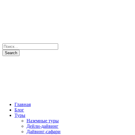
Главная
Блог
Туры
Наземные туры
Дейли-дайвинг
Дайвинг-сафари
Все маршруты
Все яхты
Рыбалка и подводная охота
Паломнические туры
Сезоны
Фото и Видео
Наши партнеры
О нас
Контакты
+7(931) 397-7103
Отправить запрос