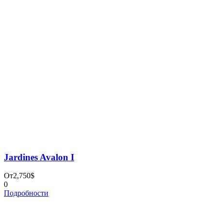
Туры
Наземные
Дейли-дайвинг
Дайвинг-сафари
Рыбалка
Попутчики
Контакты
ООО "АБСОЛЮТ-ТУР"
ОГРН 1197847054184
ИНН 7842169378
reservations@absolute-tour.com
+7 (931) 397-71-03
Санкт-Петербург, ул. Решетникова 15
О НАС
БЛОГ
ПОЛИТИКА КОНФИДЕНЦИАЛЬНОСТИ