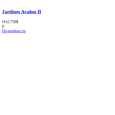
Please prove you are human by selecting the
tree
.
×
Заказ тура
Please prove you are human by selecting the
house
.