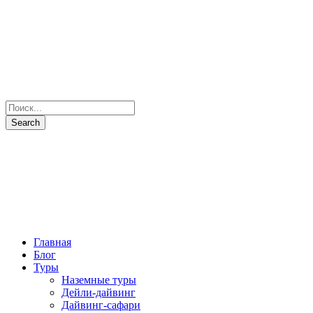
Главная
Блог
Туры
Наземные туры
Дейли-дайвинг
Дайвинг-сафари
Все маршруты
Все яхты
Рыбалка и подводная охота
Паломнические туры
Сезоны
Фото и Видео
Наши партнеры
О нас
Контакты
+7(931) 397-7103
Отправить запрос