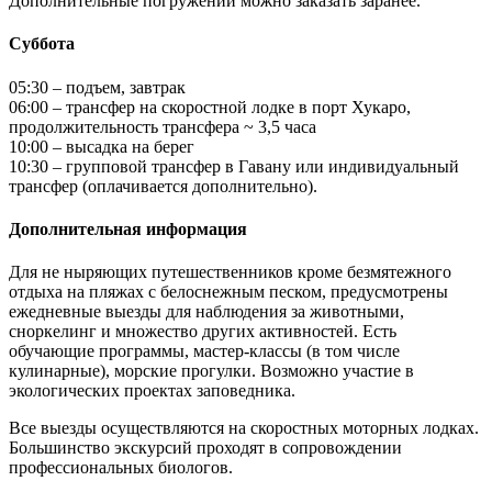
Для не ныряющих путешественников кроме безмятежного
отдыха на пляжах с белоснежным песком, предусмотрены
ежедневные выезды для наблюдения за животными,
сноркелинг и множество других активностей. Есть
обучающие программы, мастер-классы (в том числе
кулинарные), морские прогулки. Возможно участие в
экологических проектах заповедника.
Все выезды осуществляются на скоростных моторных лодках.
Большинство экскурсий проходят в сопровождении
профессиональных биологов.
Точное расписание мероприятий составляется индивидуально
под каждый заезд, с учетом цикла приливов и отливов, а
также сезонности. Учитываются состав группы, общие
пожелания по отдыху и развлечениям и персональные
запросы гостей.
Программа подходит как для взрослых, так и для детей.
Рекомендованный возраст от 4-х лет.
Фото