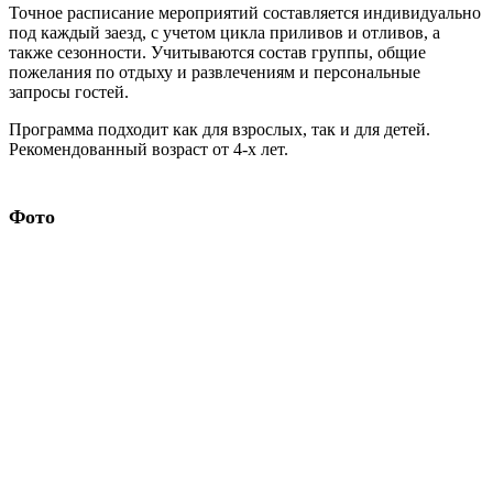
Маршруты
JARDINES DE LA REINA
От
2,640$
Антарктида
Багамские острова