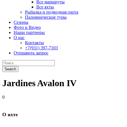
Jardines Avalon IV
0
О яхте
Год постройки: 2020
Длина: 55 м.
Ширина: 9 м.
Материал постройки: сталь
Количество кают: 20
Количество пассажиров: 40
Двигатели: 2 x Caterpillar 1500BH
Генераторы: 3
Опреснители: 3
DIN адапторы
Nitrox (до EAN 40) - за дополнительную плату