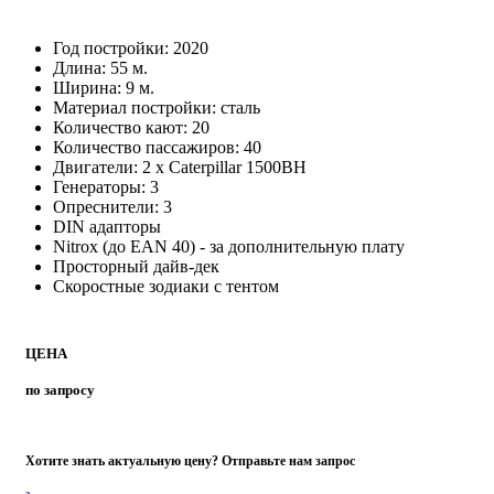
Просторный дайв-дек
Скоростные зодиаки с тентом
ЦЕНА
по запросу
Хотите знать актуальную цену? Отправьте нам запрос
Запросить
Размещение
Новый уровень высочайшего комфорта в заповеднике Сады
Королевы как для дайверов, так и для не ныряющих членов
семьи!
Комфортабельная и вместительная четырехпалубная яхта