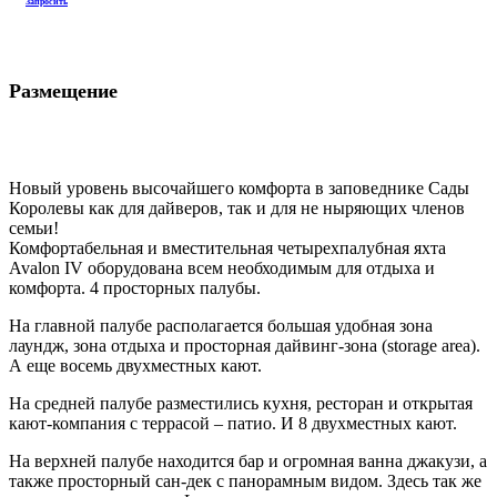
Avalon IV оборудована всем необходимым для отдыха и
комфорта. 4 просторных палубы.
На главной палубе располагается большая удобная зона
лаундж, зона отдыха и просторная дайвинг-зона (storage area).
А еще восемь двухместных кают.
На средней палубе разместились кухня, ресторан и открытая
кают-компания с террасой – патио. И 8 двухместных кают.
На верхней палубе находится бар и огромная ванна джакузи, а
также просторный сан-дек с панорамным видом. Здесь так же
разместились и каюты Luxe.
На нижней палубе располагаются каюты команды и
машинное отделение.
Для гостей предусмотрено 20 кают с индивидуальными
ванными комнатами:
• 4 каюты Luxe с балконами на верхней палубе.
• 8 кают Twin на средней палубе с 2 рядом стоящими
кроватями, которые могут сдвигаться в одну.
• 8 кают Twin на главной палубе с 2 рядом стоящими
кроватями, которые могут сдвигаться в одну.
Все каюты имеют отдельные ванные и оснащены
кондиционерами с индивидуальными термостатами. Также во