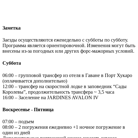
06:00 – групповой трансфер из отеля в Гаване в Порт Хукаро
(оплачивается дополнительно)
12:00 – трансфер на скоростной лодке в заповедник “Сады
Королевы”, продолжительность трансфера ~ 3,5 часа
16:00 – Заселение на JARDINES AVALON IV
Воскресенье - Пятница
07:00 – подъем
08:00 – 2 погружения ежедневно +1 ночное погружение в
один из дней
Дополнительные погружений можно заказать заранее.
Суббота
05:30 – подъем, завтрак
06:00 – трансфер на скоростной лодке в порт Хукаро,
продолжительность трансфера ~ 3,5 часа
10:00 – высадка на берег
10:30 – групповой трансфер в Гавану или индивидуальный
трансфер (оплачивается дополнительно).
Дополнительная информация