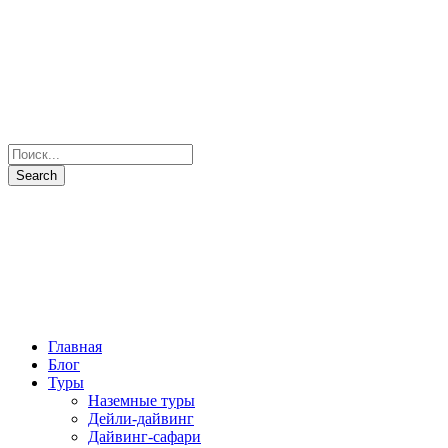
Главная
Блог
Туры
Наземные туры
Дейли-дайвинг
Дайвинг-сафари
Все маршруты
Все яхты
Рыбалка и подводная охота
Паломнические туры
Сезоны
Фото и Видео
Наши партнеры
О нас
Контакты
+7(931) 397-7103
Отправить запрос