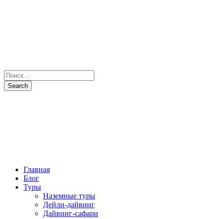
Главная
Блог
Туры
Наземные туры
Дейли-дайвинг
Дайвинг-сафари
Все маршруты
Все яхты
Рыбалка и подводная охота
Паломнические туры
Сезоны
Фото и Видео
Наши партнеры
О нас
Контакты
+7(931) 397-7103
Отправить запрос