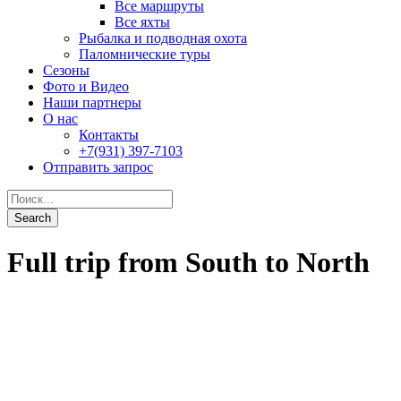
Full trip from South to North
Blue
От
2,080$
0
Подробности
Туры
Наземные
Дейли-дайвинг
Дайвинг-сафари
Рыбалка
Попутчики
Контакты
ООО "АБСОЛЮТ-ТУР"