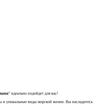
анама
” идеально подойдет для вас!
фы и уникальные виды морской жизни. Вы насладитесь
опасно исследовать подводный мир Панамы. Вы узнаете, как
сферы и экскурсии по красивейшим местам Панамы. Вы сможете
.
егодня и отправьтесь в мир, где вас ожидают потрясающие