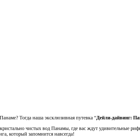
Панаме? Тогда наша эксклюзивная путевка “
Дейли-дайвинг: П
ы кристально чистых вод Панамы, где вас ждут удивительные ри
а, который запомнится навсегда!
вым техникам дайвинга, которые позволят вам комфортно и без
их удивительных морских обитателей.
ебя роскошное жилье в отелях с высоким уровнем сервиса, тран
 музеи и познакомиться с удивительной культурой этой страны
иключения! Забронируйте путевку “Дейли-дайвинг: Панама” уже с