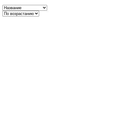
Дейли-дайвинг
Дайвинг-сафари
Рыбалка
Попутчики
Контакты
ООО "АБСОЛЮТ-ТУР"
ОГРН 1197847054184
ИНН 7842169378
reservations@absolute-tour.com
+7 (931) 397-71-03
Санкт-Петербург, ул. Решетникова 15
О НАС
БЛОГ
ПОЛИТИКА КОНФИДЕНЦИАЛЬНОСТИ
Поиск по сайту
Найти: