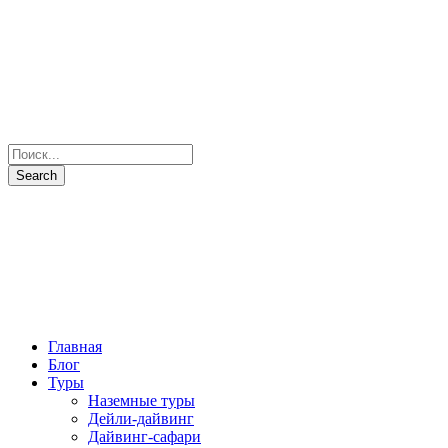
Главная
Блог
Туры
Наземные туры
Дейли-дайвинг
Дайвинг-сафари
Все маршруты
Все яхты
Рыбалка и подводная охота
Паломнические туры
Сезоны
Фото и Видео
Наши партнеры
О нас
Контакты
+7(931) 397-7103
Отправить запрос