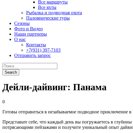
Дейли-дайвинг: Панама
0
Готовы отправиться в незабываемое подводное приключение в 
Представьте себе, что каждый день вы погружаетесь в глубин
потрясающими пейзажами и получите уникальный опыт дайвинг
Наши профессиональные инструкторы обучат вас самым передо
наблюдать за разнообразными видами рыб, акул, крабов и друг
Но это еще не все! Путешествие в Панаму также включает в с
попробовать настоящую панамскую кухню, посетить уникальные
Не упустите возможность стать частью этого невероятного пр
приключения и незабываемые впечатления!
Хотите знать актуальную цену? Отправьте нам запрос
Запросить