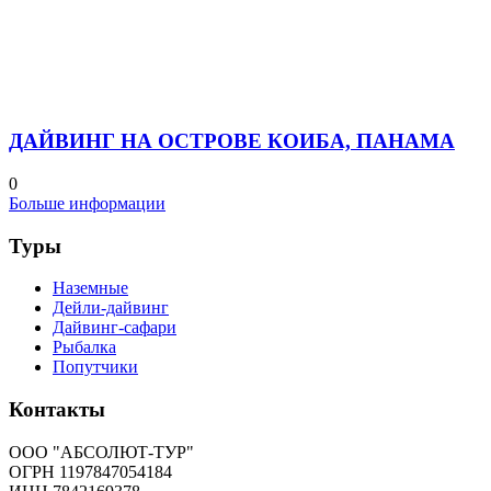
Cookies
Copyright 2023 by Absolute Tour, All Rights Reserved
Форма запроса
Please prove you are human by selecting the
tree
.