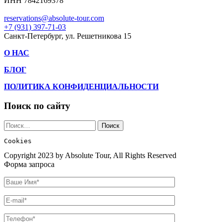
×
Заказ тура
Please prove you are human by selecting the
key
.
×