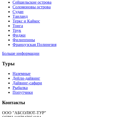
×
Заказ тура
Please prove you are human by selecting the
key
.
×