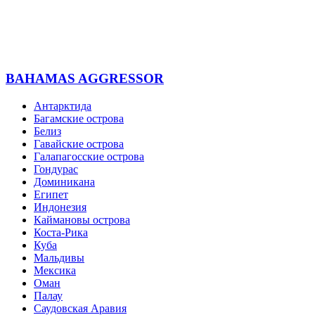
Cookies
Copyright 2023 by Absolute Tour, All Rights Reserved
Форма запроса
Please prove you are human by selecting the
key
.