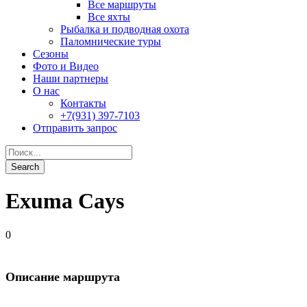
Exuma Cays
0
Описание маршрута
Exumas-это 120-километровая островная цепь в цепочке
островов , простирающаяся в кристально-чистых водах
Атлантики . Повсюду в воде коралловые рифы, населённые
всеми вообразимыми морскими созданиями — от живых
жемчужин — рыб-ангелов и рыб-бабочек до огромных
хищных групперов и барракуд.
Маршрут охватывает лучшие дайв-сайты:
Lost Blue Hole — край этой огромной синей дыры, он
расположен на глубине 40 футов, окружен коралловыми