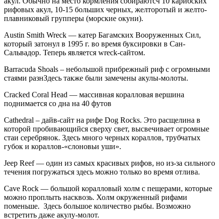
Cathedral – дайв-сайт на рифе Dog Rocks. Это расщелина в
которой пробивающийся сверху свет, высвечивает огромные
стаи серебрянок. Здесь много черных кораллов, трубчатых
губок и кораллов-«слоновьи уши».
Jeep Reef — один из самых красивых рифов, но из-за сильного
течения погружаться здесь можно только во время отлива.
Cave Rock — большой коралловый холм с пещерами, которые
можно проплыть насквозь. Холм окруженный рифами
поменьше. Здесь большое количество рыбы. Возможно
встретить даже акулу-молот.
Monolith – Большой покрытый кораллами утес вырастает
прямо из песчаного дна у подножия скальной стены,
поднимаясь с 30 до 18 метров глубины. Большая колония
«садовых» угрей расположилась на песчаном плато рядом с
утесом.
Фото