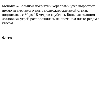
Яхты на данном маршруте
BAHAMAS AGGRESSOR
Антарктида
Багамские острова
Белиз
Гавайские острова
Галапагосские острова
Гондурас
Доминикана
Египет