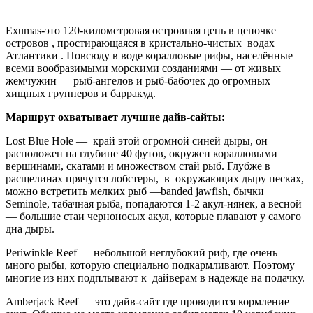
вершинами, скатами и множеством стай рыб. Глубже в
расщелинах прячутся лобстеры, в окружающих дыру песках,
можно встретить мелких рыб —banded jawfish, бычки
Seminole, табачная рыба, попадаются 1-2 акул-нянек, а весной
— большие стаи черноносых акул, которые плавают у самого
дна дыры.
Periwinkle Reef — небольшой неглубокий риф, где очень
много рыбы, которую специально подкармливают. Поэтому
многие из них подплывают к дайверам в надежде на подачку.
Amberjack Reef — это дайв-сайт где проводится кормление
акул. Обычно на место кормления собираютсч 10 карибских
рифовых акул, 10-15 больших черных, желторотый и желто-
плавниковый групперы (морские окуни).
Austin Smith Wreck — катер Багамских Вооруженных Сил,
который затонул в 1995 г. во время буксировки в Сан-
Сальвадор. Теперь является wreck-сайтом.
Barracuda Shoals – небольшой прибрежный риф с огромными
стаями разнЗдесь также были замечены акулы-молоты.
Cracked Coral Head — массивная коралловая вершина
поднимается со дна на 40 футов