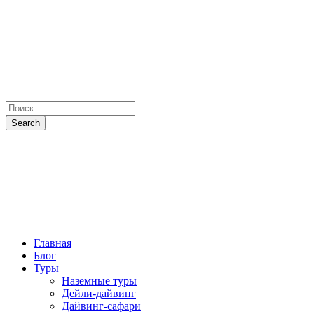
Главная
Блог
Туры
Наземные туры
Дейли-дайвинг
Дайвинг-сафари
Все маршруты
Все яхты
Рыбалка и подводная охота
Паломнические туры
Сезоны
Фото и Видео
Наши партнеры
О нас
Контакты
+7(931) 397-7103
Отправить запрос