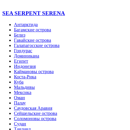
SEA SERPENT SERENA
Антарктида
Багамские острова
Белиз
Гавайские острова
Галапагосские острова
Гондурас
Доминикана
Египет
Индонезия
Каймановы острова
Коста-Рика
Куба
Мальдивы
Мексика
Оман
Палау
Саудовская Аравия
Сейшельские острова
Соломоновы острова
Судан
Таиланд