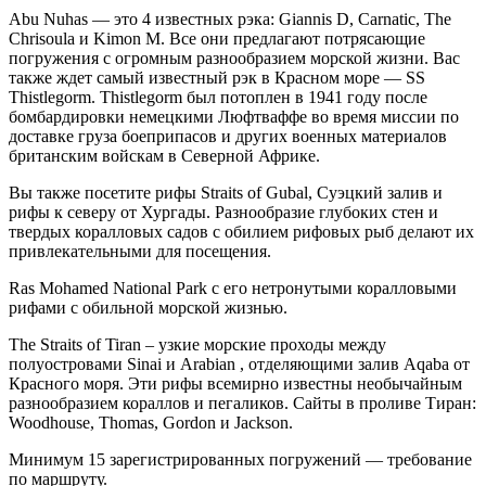
Abu Nuhas — это 4 известных рэка: Giannis D, Carnatic, The
Chrisoula и Kimon M. Все они предлагают потрясающие
погружения с огромным разнообразием морской жизни. Вас
также ждет самый известный рэк в Красном море — SS
Thistlegorm. Thistlegorm был потоплен в 1941 году после
бомбардировки немецкими Люфтваффе во время миссии по
доставке груза боеприпасов и других военных материалов
британским войскам в Северной Африке.
Вы также посетите рифы Straits of Gubal, Суэцкий залив и
рифы к северу от Хургады. Разнообразие глубоких стен и
твердых коралловых садов с обилием рифовых рыб делают их
привлекательными для посещения.
Ras Mohamed National Park с его нетронутыми коралловыми
рифами с обильной морской жизнью.
The Straits of Tiran – узкие морские проходы между
полуостровами Sinai и Arabian , отделяющими залив Aqaba от
Красного моря. Эти рифы всемирно известны необычайным
разнообразием кораллов и пегаликов. Сайты в проливе Тиран:
Woodhouse, Thomas, Gordon и Jackson.
Минимум 15 зарегистрированных погружений — требование
по маршруту.