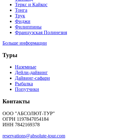
Теркс и Кайкос
Тонга
Трук
Фиджи
Филиппины
Французская Полинезия
Больше информации
Туры
Наземные
Дейли-дайвинг
Дайвинг-сафари
Рыбалка
Попутчики
Контакты
ООО "АБСОЛЮТ-ТУР"
ОГРН 1197847054184
ИНН 7842169378
reservations@absolute-tour.com