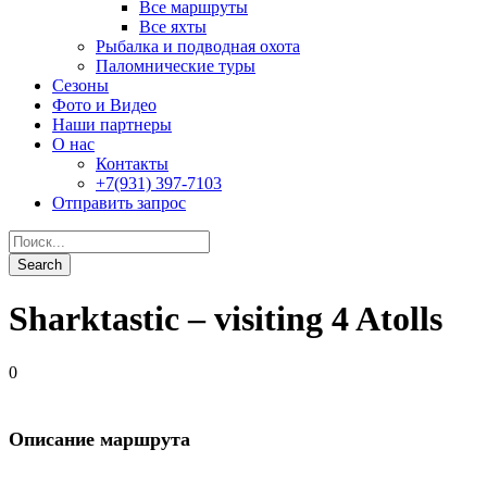
Sharktastic – visiting 4 Atolls
0
Описание маршрута
Маршрут включает посещение 4 атоллов: South Ari Atoll (южный
пелагическим действием, парусник, серые рифовые акулы, орл
В этот период чистая океанская вода течет с восточной сторон
фантастическую видимость до 40 метров, но и множество серых
акул-нянек и акул-зебр.
Дополнительные детали маршрута по яхтам