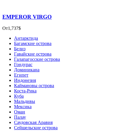
×
Заказ тура
Please prove you are human by selecting the
plane
.
×