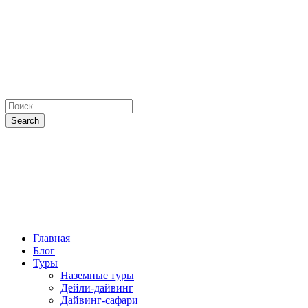
Главная
Блог
Туры
Наземные туры
Дейли-дайвинг
Дайвинг-сафари
Все маршруты
Все яхты
Рыбалка и подводная охота
Паломнические туры
Сезоны
Фото и Видео
Наши партнеры
О нас
Контакты
+7(931) 397-7103
Отправить запрос