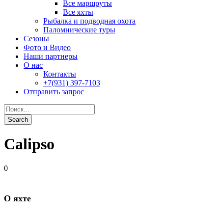
Calipso
0
О яхте
Год постройки 1991, полная модернизация 2019
Длина: 33 м.
Ширина: 7,3 м.
Материал постройки: сталь
Количество кают: 10
Количество пассажиров: 16
Скорость: 11 узлов
Команда: 11 человек
Эхосонар
VHF-радио
Радар