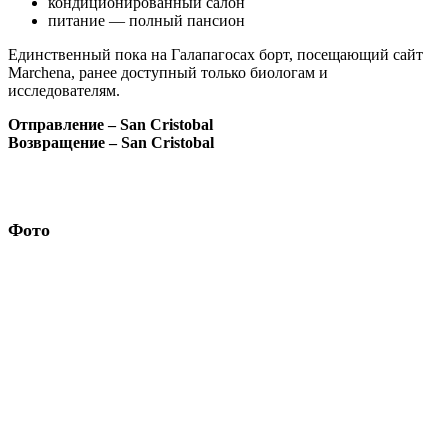
Маршруты
DARWIN & WOLF
От
5,495$
Антарктида
Багамские острова
Белиз
Гавайские острова