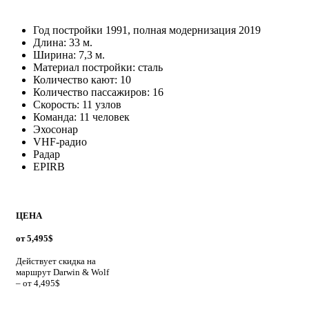
EPIRB
ЦЕНА
от 5,495$
Действует скидка на
маршрут Darwin & Wolf
– от 4,495$
Хотите знать актуальную цену? Отправьте нам запрос
Запросить
Размещение
6 двухместных кают на верхней палубе (две