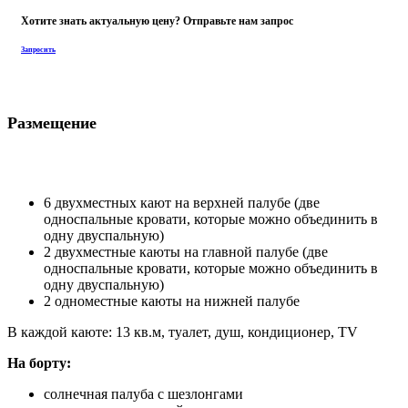
односпальные кровати, которые можно объединить в
одну двуспальную)
2 двухместные каюты на главной палубе (две
односпальные кровати, которые можно объединить в
одну двуспальную)
2 одноместные каюты на нижней палубе
В каждой каюте: 13 кв.м, туалет, душ, кондиционер, TV
На борту:
солнечная палуба с шезлонгами
кондиционированный салон
питание — полный пансион
Единственный пока на Галапагосах борт, посещающий сайт
Marchena, ранее доступный только биологам и
исследователям.
Отправление – San Cristobal
Возвращение – San Cristobal
Фото