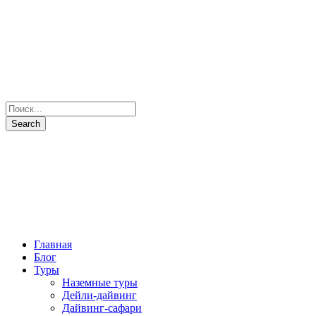
Главная
Блог
Туры
Наземные туры
Дейли-дайвинг
Дайвинг-сафари
Все маршруты
Все яхты
Рыбалка и подводная охота
Паломнические туры
Сезоны
Фото и Видео
Наши партнеры
О нас
Контакты
+7(931) 397-7103
Отправить запрос