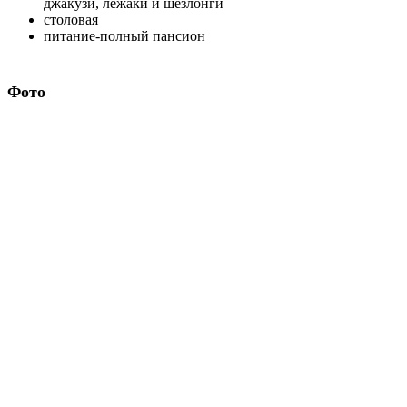
Маршруты
GUADELUPE
От
2,795$
SOCORRO ISLANDS
От
2,895$