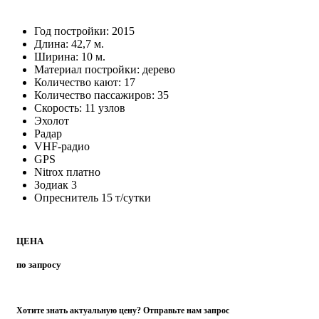
Nitrox платно
Зодиак 3
Опреснитель 15 т/сутки
ЦЕНА
по запросу
Хотите знать актуальную цену? Отправьте нам запрос
Запросить
Размещение
8 двухместных кают stateroom на нижней палубе (две
кровати)
1 трехместная каюта stateroom на нижней палубе