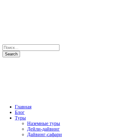
Главная
Блог
Туры
Наземные туры
Дейли-дайвинг
Дайвинг-сафари
Все маршруты
Все яхты
Рыбалка и подводная охота
Паломнические туры
Сезоны
Фото и Видео
Наши партнеры
О нас
Контакты
+7(931) 397-7103
Отправить запрос