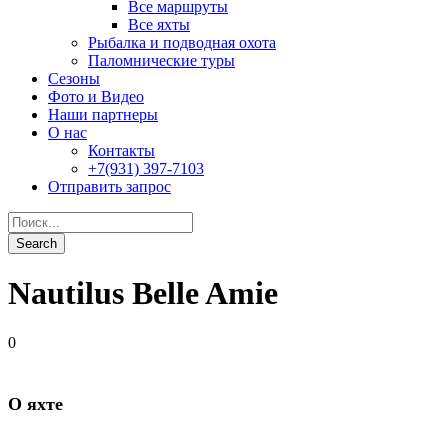
Nautilus Belle Amie
0
О яхте
Год постройки: 2015
Длина: 42,7 м.
Ширина: 10 м.
Материал постройки: дерево
Количество кают: 17
Количество пассажиров: 35
Скорость: 11 узлов
Эхолот
Радар
VHF-радио
GPS