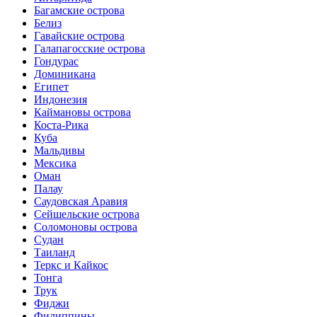
Багамские острова
Белиз
Гавайские острова
Галапагосские острова
Гондурас
Доминикана
Египет
Индонезия
Каймановы острова
Коста-Рика
Куба
Мальдивы
Мексика
Оман
Палау
Саудовская Аравия
Сейшельские острова
Соломоновы острова
Судан
Таиланд
Теркс и Кайкос
Тонга
Трук
Фиджи
Филиппины