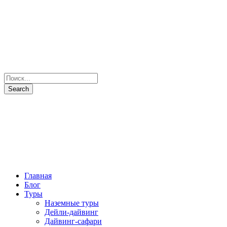
Главная
Блог
Туры
Наземные туры
Дейли-дайвинг
Дайвинг-сафари
Все маршруты
Все яхты
Рыбалка и подводная охота
Паломнические туры
Сезоны
Фото и Видео
Наши партнеры
О нас
Контакты
+7(931) 397-7103
Отправить запрос