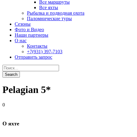
Pelagian 5*
0
О яхте
Год перестройки: 2009
Длина: 36 м.
Ширина: 7,5 м.
Материал постройки: сталь
Количество кают: 5
Количество пассажиров: 10
Скорость: 9 узлов
Двигатели: 2
GPS, VHF-радио, EPIRB, эхосонар, радар, спутниковая
связь, Интернет
Запас воды: 15 т.