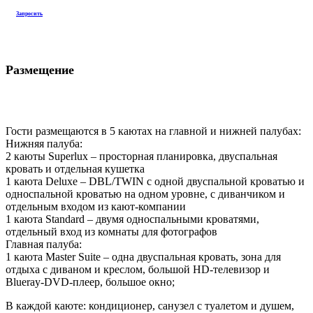
кровать и отдельная кушетка
1 каюта Deluxe – DBL/TWIN с одной двуспальной кроватью и
односпальной кроватью на одном уровне, с диванчиком и
отдельным входом из кают-компании
1 каюта Standard – двумя односпальными кроватями,
отдельный вход из комнаты для фотографов
Главная палуба:
1 каюта Master Suite – одна двуспальная кровать, зона для
отдыха с диваном и креслом, большой HD-телевизор и
Blueray-DVD-плеер, большое окно;
В каждой каюте: кондиционер, санузел с туалетом и душем,
иллюминатор, индивидуальные лампы для чтения.
На борту:
• кондиционированная кают-компания с аудио и видео-
системой.
• затенённое пространство в корме верхней палубы
• просторный сан-дек с шезлонгами
• горячий душ и свежие, сухие полотенца на дайв-палубе
• система Nitrox Technologies ® NO2
Маршрут
Яхта выполняет сафари по маршруту: