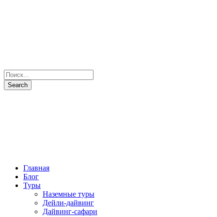
Главная
Блог
Туры
Наземные туры
Дейли-дайвинг
Дайвинг-сафари
Все маршруты
Все яхты
Рыбалка и подводная охота
Паломнические туры
Сезоны
Фото и Видео
Наши партнеры
О нас
Контакты
+7(931) 397-7103
Отправить запрос