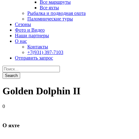
Golden Dolphin II
0
О яхте
Год постройки: 2005. Дата реновации: 2006
Длина: 38 м.
Ширина: 8 м.
Материал постройки: дерево
Количество кают: 10
Количество пассажиров: 20
Скорость: 12 узлов
Команда: 11 человек
Двигатели: 2 * 750 HPCumminsK19
Генераторы: 2 * 80kw (230 V) Perkins
Компрессоры: 2 * L&W 280 EC; 1xMatteiLPERC 507l