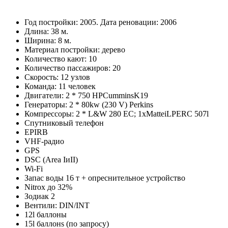
Спутниковый телефон
EPIRB
VHF-радио
GPS
DSC (Area IиII)
Wi-Fi
Запас воды 16 т + опреснительное устройство
Nitrox до 32%
Зодиак 2
Вентили: DIN/INT
12l баллоны
15l баллонs (по запросу)
ЦЕНА
по запросу
Хотите знать актуальную цену? Отправьте нам запрос
Запросить