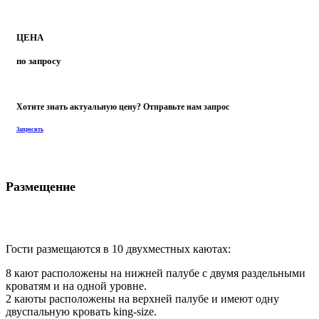
Размещение
Гости размещаются в 10 двухместных каютах:
8 кают расположены на нижней палубе с двумя раздельными
кроватям и на одной уровне.
2 каюты расположены на верхней палубе и имеют одну
двуспальную кровать king-size.
Каждая каюта оборудована кондиционером, собственным
санузлом с душем (наличие горячей воды) и раковиной.
Предоставляется постельное белье и полотенца.
На борту:
На главной палубе расположены просторный обеденный зал и
зал отдыха, оборудованный кондиционером, видеотехникой
истереосистемой, а также компьютером и барной стойкой.
2 больших сан-дека для отдыха в комфортной обстановке.
Хорошо оснащенный дайв-дек с 2 санузлами с душем, 2
душевыми шлангами для снаряжения позволяет с комфортом
приготовиться к погружениям.